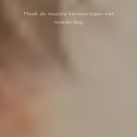
Maak de mooiste herinneringen met
moederdag